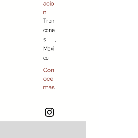
acio
n
Tron
cone
s ,
Mexi
co
Con
oce
mas